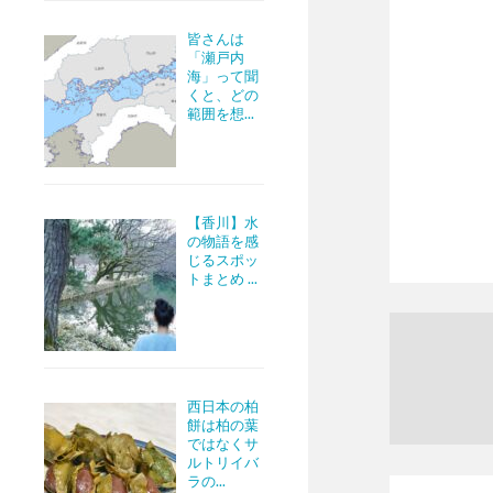
皆さんは
「瀬戸内
海」って聞
くと、どの
範囲を想...
【香川】水
の物語を感
じるスポッ
トまとめ ...
西日本の柏
餅は柏の葉
ではなくサ
ルトリイバ
ラの...