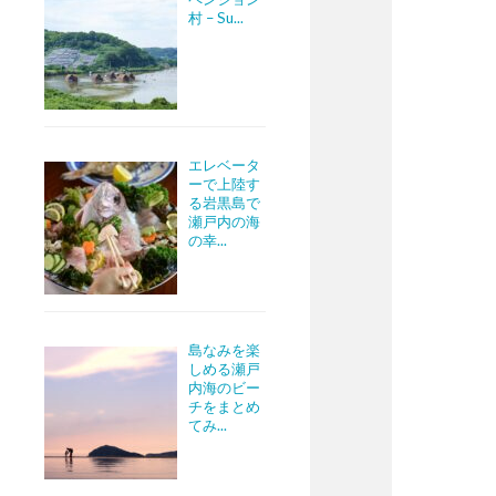
村 – Su...
エレベータ
ーで上陸す
る岩黒島で
瀬戸内の海
の幸...
島なみを楽
しめる瀬戸
内海のビー
チをまとめ
てみ...