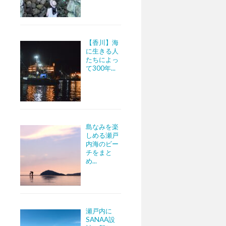
【香川】海
に生きる人
たちによっ
て300年...
島なみを楽
しめる瀬戸
内海のビー
チをまと
め...
瀬戸内に
SANAA設