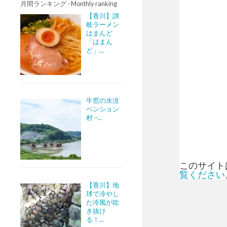
月間ランキング - Monthly ranking
【香川】讃
岐ラーメン
はまんど
「はまん
ど」...
牛窓の水没
ペンション
村 –...
このサイトは
覧ください
【香川】地
球で冷やし
た冷風が吹
き抜け
る！...