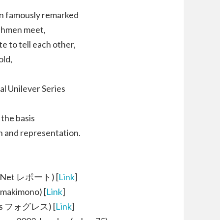
n famously remarked
ishmen meet,
te to tell each other,
old,
l Unilever Series
 the basis
n and representation.
ignNet レポート) [
Link
]
imono) [
Link
]
gless フォグレス) [
Link
]