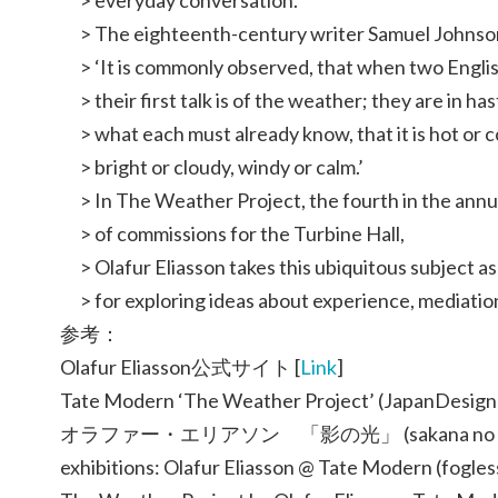
> everyday conversation.
> The eighteenth-century writer Samuel Johnso
> ‘It is commonly observed, that when two Engl
> their first talk is of the weather; they are in has
> what each must already know, that it is hot or c
> bright or cloudy, windy or calm.’
> In The Weather Project, the fourth in the annua
> of commissions for the Turbine Hall,
> Olafur Eliasson takes this ubiquitous subject as
> for exploring ideas about experience, mediatio
参考：
Olafur Eliasson公式サイト [
Link
]
Tate Modern ‘The Weather Project’ (JapanDes
オラファー・エリアソン 「影の光」 (sakana no mak
exhibitions: Olafur Eliasson @ Tate Modern (fo