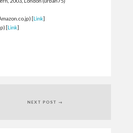
ern, 2003, London (urban75)
Amazon.co.jp) [
Link
]
p) [
Link
]
NEXT POST →