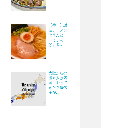
【香川】讃
岐ラーメン
はまんど
「はまん
ど」 &...
大陸からの
渡来人は四
国にやって
きた？遺伝
子が...