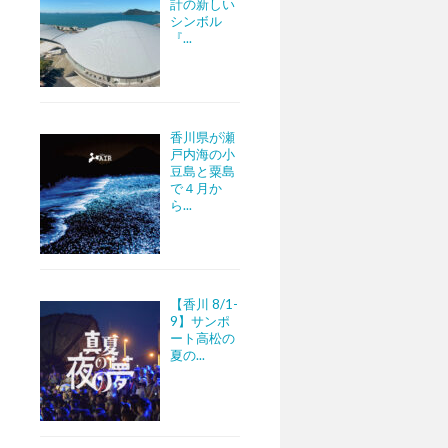
計の新しい
シンボル
『...
香川県が瀬
戸内海の小
豆島と粟島
で４月か
ら...
【香川 8/1-
9】サンポ
ート高松の
夏の...