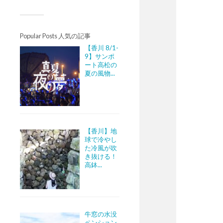
Popular Posts 人気の記事
【香川 8/1-
9】サンポ
ート高松の
夏の風物...
【香川】地
球で冷やし
た冷風が吹
き抜ける！
高鉢...
牛窓の水没
ペンション