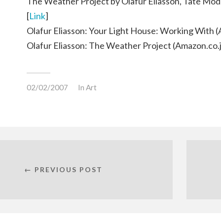
The Weather Project by Olafur Eliasson, Tate Mod
[
Link
]
Olafur Eliasson: Your Light House: Working With (
Olafur Eliasson: The Weather Project (Amazon.co.j
02/02/2007
In
Art
← PREVIOUS POST