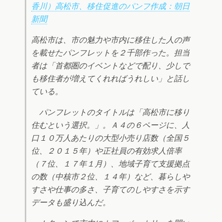
香川）高松市、移住促進のパンフ作成：朝日
新聞
高松市は、市の魅力や市内に移住した人の声
を載せたパンフレットを２千部作った。担当
者は「首都圏のイベントなどで配り、少しで
も移住者が増えてくれればうれしい」と話し
ている。
パンフレットのタイトルは「高松市に移り
住むという選択。」。Ａ４の６ページに、人
口１０万人あたりの大型小売り店数（全国５
位、２０１５年）や正社員の有効求人倍率
（７位、１７年１月）、地域子育て支援拠点
の数（中核市２位、１４年）など、暮らしや
すさや仕事の多さ、子育てのしやすさを示す
データも盛り込んだ。