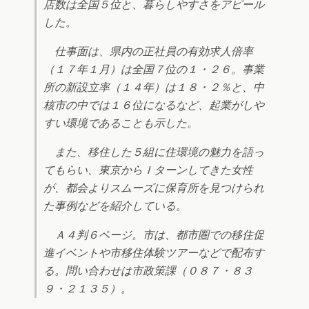
店数は全国５位と、暮らしやすさをアピール
した。
仕事面は、県内の正社員の有効求人倍率
（１７年１月）は全国７位の１・２６。事業
所の新設立率（１４年）は１８・２％と、中
核市の中では１６位になるなど、起業がしや
すい環境であることも示した。
また、移住した５組に住環境の魅力を語っ
てもらい、東京からＩターンしてきた女性
が、都会よりスムーズに保育所を見つけられ
た事例などを紹介している。
Ａ４判６ページ。市は、都市圏での移住促
進イベントや市移住体験ツアーなどで配布す
る。問い合わせは市政策課（０８７・８３
９・２１３５）。