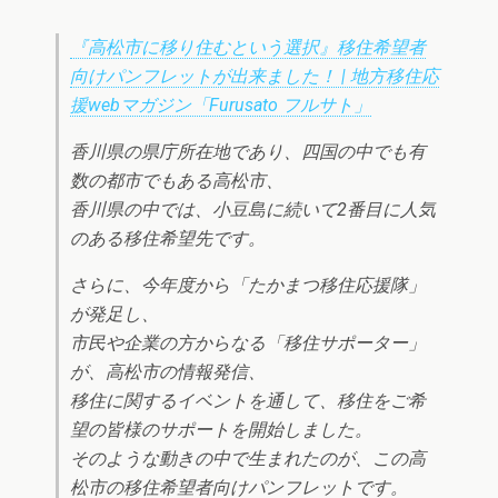
『高松市に移り住むという選択』移住希望者
向けパンフレットが出来ました！ | 地方移住応
援webマガジン「Furusato フルサト」
香川県の県庁所在地であり、四国の中でも有
数の都市でもある高松市、
香川県の中では、小豆島に続いて2番目に人気
のある移住希望先です。
さらに、今年度から「たかまつ移住応援隊」
が発足し、
市民や企業の方からなる「移住サポーター」
が、高松市の情報発信、
移住に関するイベントを通して、移住をご希
望の皆様のサポートを開始しました。
そのような動きの中で生まれたのが、この高
松市の移住希望者向けパンフレットです。