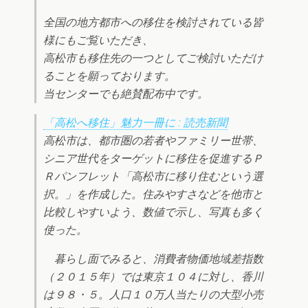
全国の地方都市への移住を検討されている皆
様にもご覧いただき、
高松市も移住先の一つとしてご検討いただけ
ることを願っております。
当センターでも絶賛配布中です。
「高松へ移住」魅力一冊に : 読売新聞
高松市は、都市圏の若者やファミリー世帯、
シニア世代をターゲットに移住を促進するＰ
Ｒパンフレット「高松市に移り住むという選
択。」を作成した。住みやすさなどを他市と
比較しやすいよう、数値で示し、写真も多く
使った。
暮らし面でみると、消費者物価地域差指数
（２０１５年）では東京１０４に対し、香川
は９８・５。人口１０万人当たりの大型小売