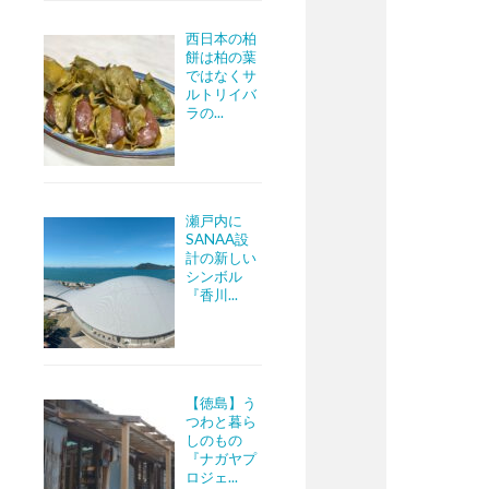
西日本の柏
餅は柏の葉
ではなくサ
ルトリイバ
ラの...
瀬戸内に
SANAA設
計の新しい
シンボル
『香川...
【徳島】う
つわと暮ら
しのもの
『ナガヤプ
ロジェ...