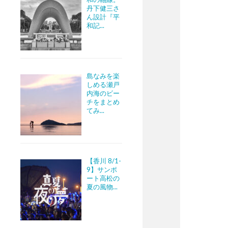
丹下健三さ
ん設計『平
和記...
島なみを楽
しめる瀬戸
内海のビー
チをまとめ
てみ...
【香川 8/1-
9】サンポ
ート高松の
夏の風物...