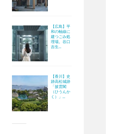
【広島】平
和の軸線に
建つごみ処
理場。谷口
吉生...
【香川】史
跡高松城跡
「披雲閣
（ひうんか
く）」...