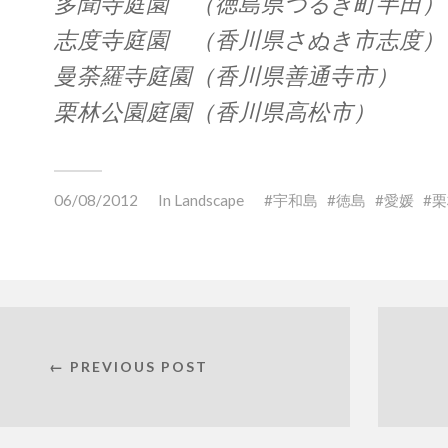
多聞寺庭園 （徳島県つるぎ町半田）
志度寺庭園 （香川県さぬき市志度）
曼荼羅寺庭園（香川県善通寺市）
栗林公園庭園（香川県高松市）
06/08/2012
In
Landscape
宇和島
徳島
愛媛
栗
← PREVIOUS POST