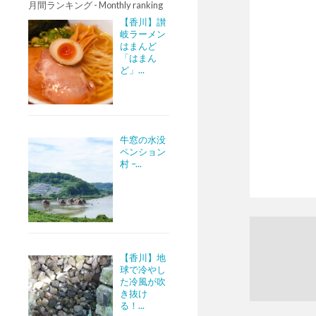
月間ランキング - Monthly ranking
【香川】讃
岐ラーメン
はまんど
「はまん
ど」...
牛窓の水没
ペンション
村 –...
【香川】地
球で冷やし
た冷風が吹
き抜け
る！...