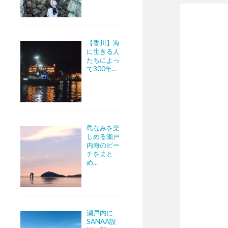
【香川】海
に生きる人
たちによっ
て300年...
島なみを楽
しめる瀬戸
内海のビー
チをまと
め...
瀬戸内に
SANAA設