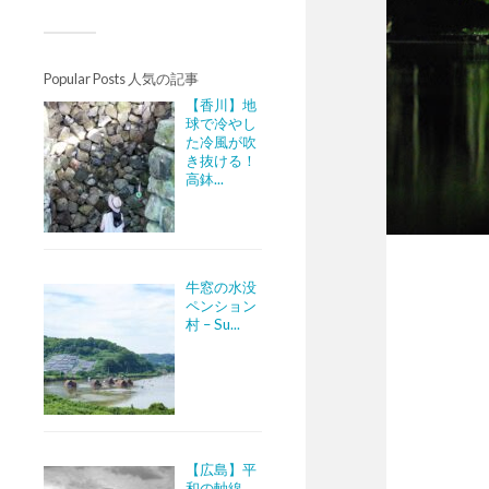
Popular Posts 人気の記事
【香川】地
球で冷やし
た冷風が吹
き抜ける！
高鉢...
牛窓の水没
ペンション
村 – Su...
【広島】平
和の軸線。