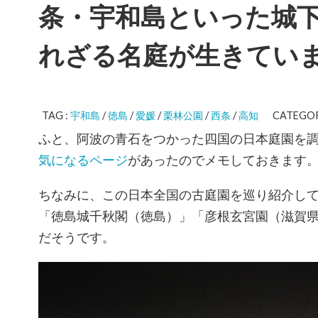
条・宇和島といった城
れざる名庭が生きてい
TAG :
宇和島
/
徳島
/
愛媛
/
栗林公園
/
西条
/
高知
CATEGOR
ふと、阿波の青石をつかった四国の日本庭園を
気になるページ
があったのでメモしておきます
ちなみに、この日本全国の古庭園を巡り紹介し
「徳島城千秋閣（徳島）」「彦根玄宮園（滋賀
だそうです。