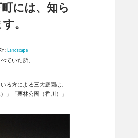
下町には、知ら
ます。
Y :
Landscape
調べていた所、
。
ている方による三大庭園は、
県）」「栗林公園（香川）」