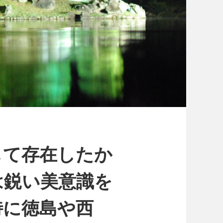
して存在したか
は鋭い美意識を
特に徳島や西