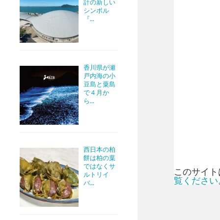
計の新しい
シンボル
『...
香川県が瀬
戸内海の小
豆島と粟島
で４月か
ら...
西日本の柏
餅は柏の葉
ではなくサ
このサイトは
ルトリイ
覧ください
バ...