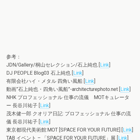
参考：
JDN/Gallery/桐山セレクション/石上純也 [
Link
]
DJ PEOPLE Blog03 石上純也 [
Link
]
有限会社ハイ・メタル 四角い風船 [
Link
]
動画”石上純也・四角い風船”-architecturephoto.net [
Link
]
NHK プロフェッショナル 仕事の流儀 MOTキュレータ
ー 長谷川祐子 [
Link
]
茂木健一郎 クオリア日記: プロフェッショナル 仕事の流
儀 長谷川祐子 [
Link
]
東京都現代美術館:MOT [SPACE FOR YOUR FUTURE] [
Link
]
TAB イベント – 「SPACE FOR YOUR FUTURE」展 [
Link
]