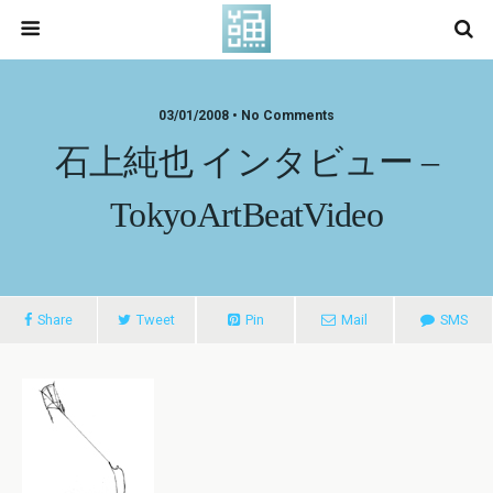
03/01/2008 • No Comments
石上純也 インタビュー –
TokyoArtBeatVideo
Share
Tweet
Pin
Mail
SMS