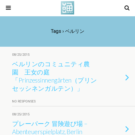
Tags › ベルリン
08/25/2015
ベルリンのコミュニティ農
園 王女の庭
「Prinzessinnengärten（プリン
セッシネンガルテン）」
NO RESPONSES
08/25/2015
プレーパーク 冒険遊び場 –
Abenteuerspielplatz, Berlin