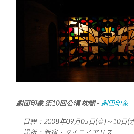
劇団印象 第10回公演 枕闇
–
劇団印象
日程：2008年09月05日(金)～10日(水
場所：新宿・タイニイアリス