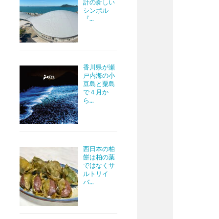
計の新しい
シンボル
『...
香川県が瀬
戸内海の小
豆島と粟島
で４月か
ら...
西日本の柏
餅は柏の葉
ではなくサ
ルトリイ
バ...