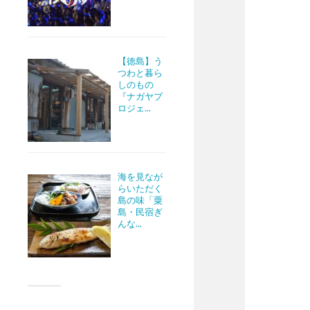
【徳島】う
つわと暮ら
しのもの
『ナガヤプ
ロジェ...
海を見なが
らいただく
島の味「粟
島・民宿ぎ
んな...