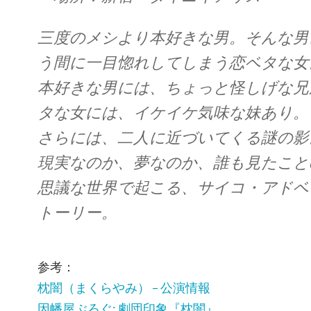
三度のメシより本好きな男。そんな男
う間に一目惚れしてしまう恋ベタな女
本好きな男には、ちょっと怪しげな兄
タな女には、イケイケ気味な妹あり。
さらには、二人に近づいてくる謎の影
現実なのか、夢なのか、誰も見たこと
思議な世界で起こる、サイコ・アドベ
トーリー。
参考：
枕闇（まくらやみ） – 公演情報
因幡屋ぶろぐ: 劇団印象『枕闇』