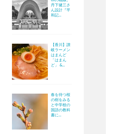
丹下健三さ
ん設計『平
和記...
【香川】讃
岐ラーメン
はまんど
「はまん
ど」 &...
春を待つ桜
の樹をみる
と中学校の
国語の教科
書に...