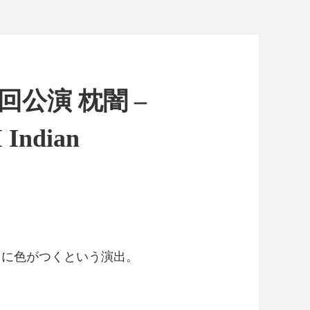
回公演 枕闇 –
Indian
スに色がつくという演出。