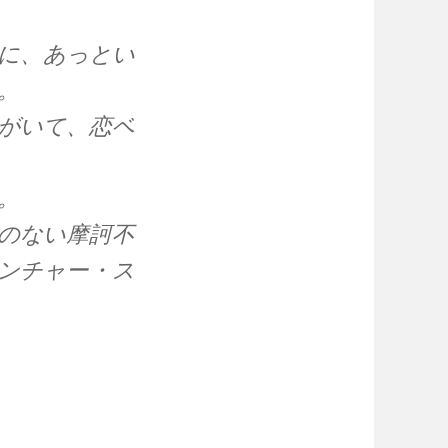
に、あっとい
。
がいて、恋ベ
。
のない摩訶不
ンチャー・ス