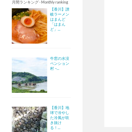
月間ランキング - Monthly ranking
【香川】讃
岐ラーメン
はまんど
「はまん
ど」...
牛窓の水没
ペンション
村 –...
【香川】地
球で冷やし
た冷風が吹
き抜け
る！...