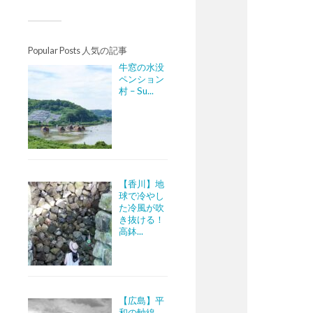
Popular Posts 人気の記事
牛窓の水没
ペンション
村 – Su...
【香川】地
球で冷やし
た冷風が吹
き抜ける！
高鉢...
【広島】平
和の軸線。