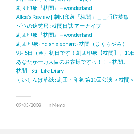
劇団印象『枕闇』 – wonderland
Alice’s Review | 劇団印象「枕闇」＿＿香取英敏
ゾウの猿芝居 : 枕闇日誌 アーカイブ
劇団印象『枕闇』 – wonderland
劇団 印象-indian elephant- 枕闇（まくらやみ）
9月5日（金）初日です！劇団印象【枕闇】、10
あなたが一万人目のお客様ですっ！！ – 枕闇。
枕闇 – Still Life Diary
くいしんぼ草紙 : 劇団・印象 第10回公演 ＜枕闇
09/05/2008
In
Memo