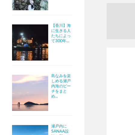
【香川】海
に生きる人
たちによっ
て300年...
島なみを楽
しめる瀬戸
内海のビー
チをまと
め...
瀬戸内に
SANAA設