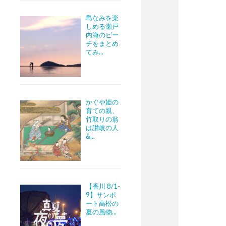
島なみを楽
しめる瀬戸
内海のビー
チをまとめ
てみ...
かぐや姫の
育ての親、
竹取りの翁
は讃岐の人
&...
【香川 8/1-
9】サンポ
ート高松の
夏の風物...