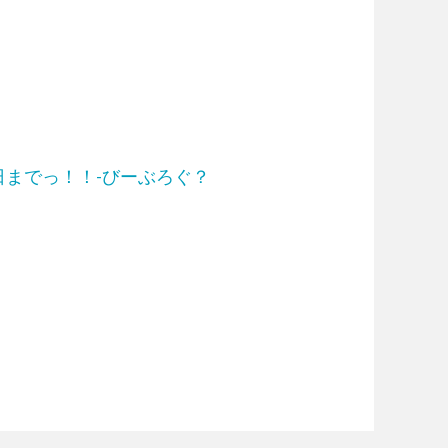
日までっ！！-びーぶろぐ？
＞