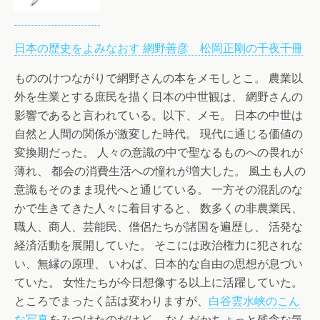
日本の歴史をよみなおす 網野善彦 松岡正剛の千夜千冊
もののけつながりで網野さんの本をメモしとこ。 農業以
外を生業とする庶民を描く日本の中世観は、 網野さんの
影響であると言われている。以下、メモ。 日本の中世は
自然と人間の関係が激変した時代。 現代に通じる価値の
変換期だった。 人々の意識の中で聖なるものへの畏れが
薄れ、 都会の消費生活への憧れが増大した。 風土も人の
意識もそのまま現代へと通じている。 一方その混乱のな
かで生きてきた人々に着目すると、 数多くの非農業民、
職人、商人、芸能民、僧侶たちが諸国を遍歴し、 活発な
経済活動を展開していた。 そこには政治権力に犯されな
い、無縁の原理、 いわば、日本的な自由の思想が息づい
ていた。 女性たちが今日想像する以上に活躍していた。
ところでまったく話は変わりますが、
白谷雲水峡のこん
な写真
をみつけたのだけど、 なんだかちょっと残念な気