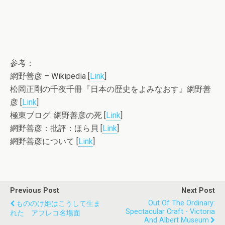
参考：
網野善彦 – Wikipedia [
Link
]
松岡正剛の千夜千冊『日本の歴史をよみなおす』網野善
彦 [
Link
]
極東ブログ: 網野善彦の死 [
Link
]
網野善彦：批評：ほら貝 [
Link
]
網野善彦について [
Link
]
Previous Post
Next Post
Out Of The Ordinary:
もののけ姫はこうして生ま
Spectacular Craft - Victoria
れた アフレコ名場面
And Albert Museum