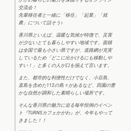
交流会！
先輩移住者と一緒に「移住」「起業」「就
農」について話そう♪
香川県といえば、温暖な気候が特徴で、災害
が少ないとても暮らしやすい地域です。面積
は全国で最も小さい県ですが、道路網が充実
しているため「どこに出かけるにも移動しや
すい！」と多くの人が口を揃えて言います。
また、都市的な利便性だけでなく、小豆島、
直島を含めた112の島々があるなど、田園の豊
かな自然が調和した素晴らしい場所です。
そんな香川県の魅力に迫る毎年恒例のイベン
ト『TURNSカフェかがわ』が、今年もやって
きました！！