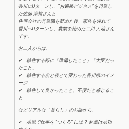
香川にUターンし、“お遍路ビジネス”を起業し
た佐藤 崇裕さんと
住宅会社の営業職を辞めた後、家族を連れて
香川へUターンし、農業を始めた二川 大地さん
です。
お二人からは、
✔︎ 移住する際に「準備したこと」「大変だっ
たこと」
✔︎ 移住する前と後とで変わった香川県のイメ
ージ
✔︎ 移住して良かったこと、不便だと感じるこ
と
などリアルな「暮らし」のお話から、
✔︎ 地域で仕事を “つくる” には？ 起業は成功