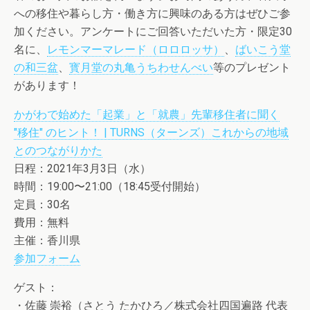
への移住や暮らし方・働き方に興味のある方はぜひご参
加ください。アンケートにご回答いただいた方・限定30
名に、
レモンマーマレード（ロロロッサ）
、
ばいこう堂
の和三盆
、
寳月堂の丸亀うちわせんべい
等のプレゼント
があります！
かがわで始めた「起業」と「就農」先輩移住者に聞く
"移住" のヒント！ | TURNS（ターンズ）これからの地域
とのつながりかた
日程：2021年3月3日（水）
時間：19:00〜21:00（18:45受付開始）
定員：30名
費用：無料
主催：香川県
参加フォーム
ゲスト：
・佐藤 崇裕（さとう たかひろ／株式会社四国遍路 代表