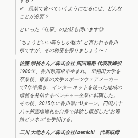
する？
✔︎ 農業で食べていくようになるには、どんな
ことが必要？
といった「仕事」のお話も伺います◎
“ちょうどいい暮らしが魅力” と言われる香川
県ですが、その秘密を探りましょう〜！
佐藤 崇裕さん／株式会社 四国遍路 代表取締役
1980年、香川県高松市生まれ。 早稲田大学を
卒業後、東京の大手スポーツウェアメーカー
で7年半働き、インター ネットを使った地域の
情報を発信するベンチャー企業に転職した。
その後、2015年に香川県にUターン。四国八十
八ヶ所霊場巡礼を自身で体験し構想した”お遍
路ビジネス”を手掛ける。
二川 大地さん／株式会社Azemichi 代表取締