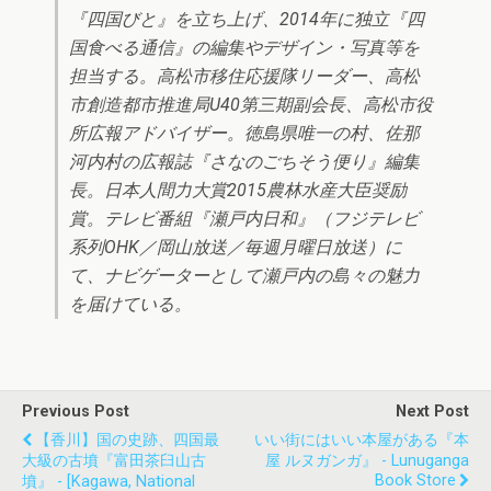
『四国びと』を立ち上げ、2014年に独立『四
国食べる通信』の編集やデザイン・写真等を
担当する。高松市移住応援隊リーダー、高松
市創造都市推進局U40第三期副会長、高松市役
所広報アドバイザー。徳島県唯一の村、佐那
河内村の広報誌『さなのごちそう便り』編集
長。日本人間力大賞2015農林水産大臣奨励
賞。テレビ番組『瀬戸内日和』（フジテレビ
系列OHK／岡山放送／毎週月曜日放送）に
て、ナビゲーターとして瀬戸内の島々の魅力
を届けている。
Previous Post
Next Post
【香川】国の史跡、四国最
いい街にはいい本屋がある『本
大級の古墳『富田茶臼山古
屋 ルヌガンガ』 - Lunuganga
Book Store
墳』 - [Kagawa, National