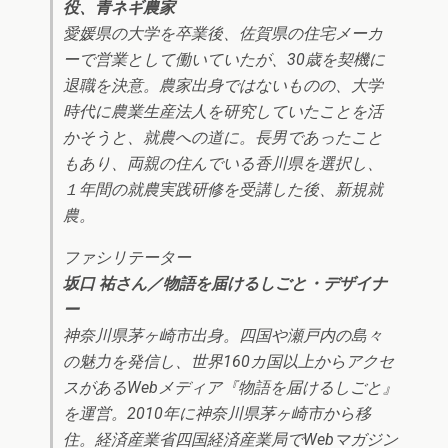
役、青ネギ農家
愛媛県の大学を卒業後、佐賀県の住宅メーカ
ーで営業として働いていたが、30歳を契機に
退職を決意。農家出身ではないものの、大学
時代に農業生産法人を研究していたことを活
かそうと、就農への道に。長男であったこと
もあり、両親の住んでいる香川県を選択し、
１年間の就農実践研修を受講した後、新規就
農。
ファシリテーター
坂口 祐さん／物語を届けるしごと・デザイナ
ー
神奈川県茅ヶ崎市出身。四国や瀬戸内の島々
の魅力を発信し、世界160カ国以上からアクセ
スがあるWebメディア『物語を届けるしごと』
を運営。2010年に神奈川県茅ヶ崎市から移
住。経済産業省四国経済産業局でWebマガジン