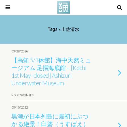
Tags › 土佐清水
03/28/2026
【高知 5/1休館】海中天然ミュ
ージアム 足摺海底館 – [Kochi
1st May- closed] Ashizuri
Underwater Museum
NO RESPONSES
05/10/2022
黒潮が日本列島に最初にぶつ
かる絶景！臼碆（うすばえ）