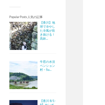
Popular Posts 人気の記事
【香川】地
球で冷やし
た冷風が吹
き抜ける！
高鉢...
牛窓の水没
ペンション
村 – Su...
【香川 8/1-
9】サンポ