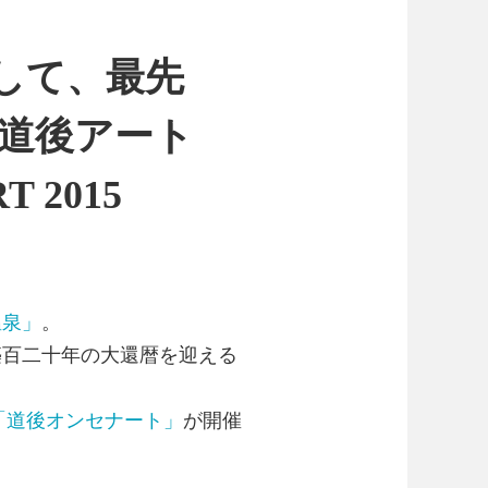
にして、最先
 道後アート
T 2015
温泉」
。
築百二十年の大還暦を迎える
「道後オンセナート」
が開催