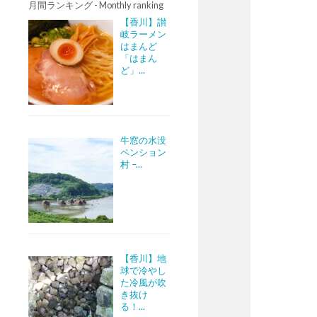
月間ランキング - Monthly ranking
【香川】讃
岐ラーメン
はまんど
「はまん
ど」...
牛窓の水没
ペンション
村 –...
【香川】地
球で冷やし
た冷風が吹
き抜け
る！...