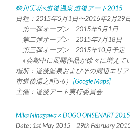
蜷川実花×道後温泉 道後アート2015
日程：2015年5月1日〜2016年2月29
第一弾オープン 2015年5月1日
第二弾オープン 2015年7月18日
第三弾オープン 2015年10月予定
※会期中に展開作品が徐々に増えて
場所：道後温泉およびその周辺エリア
市道後湯之町5-6）
[Google Maps]
主催：道後アート実行委員会
Mika Ninagawa × DOGO ONSENART 2015
Date : 1st May 2015 – 29th February 201