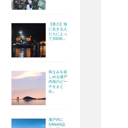
【香川】海
に生きる人
たちによっ
て300年...
島なみを楽
しめる瀬戸
内海のビー
チをまと
め...
瀬戸内に
SANAA設