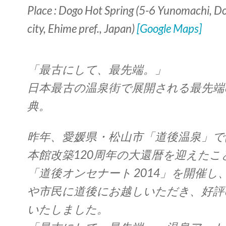
Place : Dogo Hot Spring (5-6 Yunomachi, 
city, Ehime pref., Japan)
[Google Maps]
「最古にして、最先端。」
日本最古の温泉街で展開される最先端
典。
昨年、愛媛県・松山市「道後温泉」で
本館改築120周年の大還暦を迎えたこ
「道後オンセナート 2014」を開催し
や市民に道後にお越しいただき、好評
いたしました。