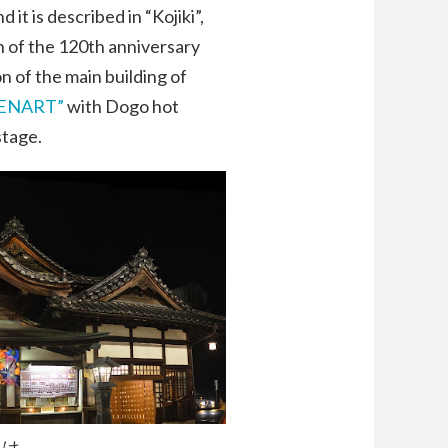
d it is described in “Kojiki”,
n of the 120th anniversary
n of the main building of
ENART”
with Dogo hot
stage.
には、