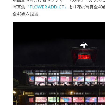
写真集
『FLOWER ADDICT』
より花の写真全40
全45点を設置。