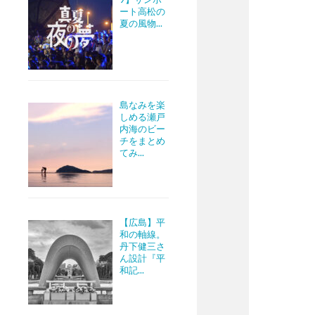
ート高松の
夏の風物...
島なみを楽
しめる瀬戸
内海のビー
チをまとめ
てみ...
【広島】平
和の軸線。
丹下健三さ
ん設計『平
和記...