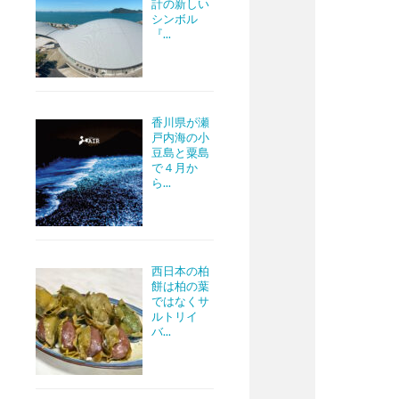
計の新しい
シンボル
『...
香川県が瀬
戸内海の小
豆島と粟島
で４月か
ら...
西日本の柏
餅は柏の葉
ではなくサ
ルトリイ
バ...