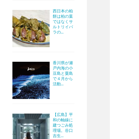
西日本の柏
餅は柏の葉
ではなくサ
ルトリイバ
ラの...
香川県が瀬
戸内海の小
豆島と粟島
で４月から
活動...
【広島】平
和の軸線に
建つごみ処
理場。谷口
吉生...