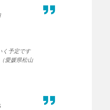
日
いく予定です
（愛媛県松山
5