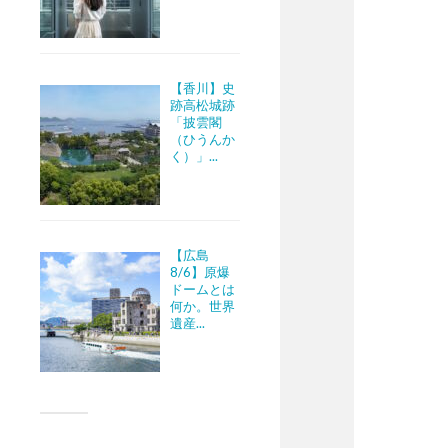
【香川】史
跡高松城跡
「披雲閣
（ひうんか
く）」...
【広島
8/6】原爆
ドームとは
何か。世界
遺産...