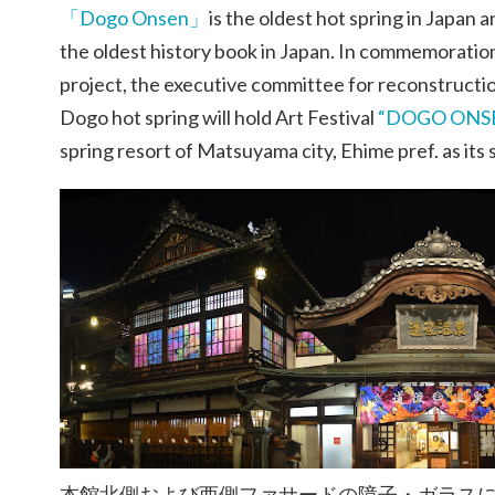
「Dogo Onsen」
is the oldest hot spring in Japan an
the oldest history book in Japan. In commemoratio
project, the executive committee for reconstructio
Dogo hot spring will hold Art Festival
“DOGO ONS
spring resort of Matsuyama city, Ehime pref. as its 
本館北側および西側ファサードの障子・ガラス