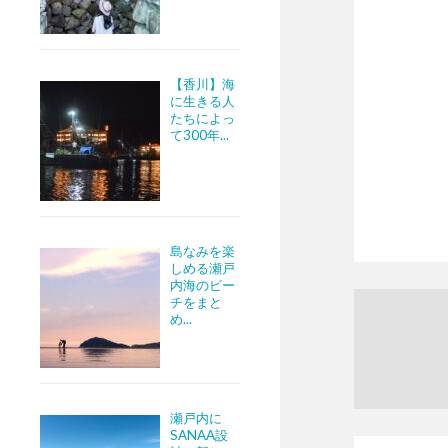
【香川】海
に生きる人
たちによっ
て300年...
島なみを楽
しめる瀬戸
内海のビー
チをまと
め...
瀬戸内に
SANAA設