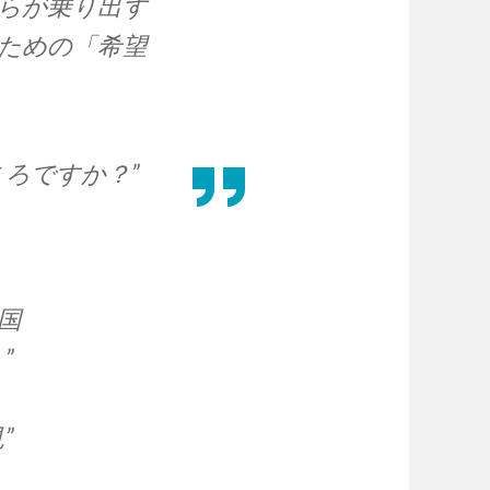
らが乗り出す
ための「希望
ろですか？”
国
”
”