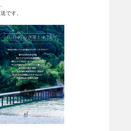
村、
放送です。