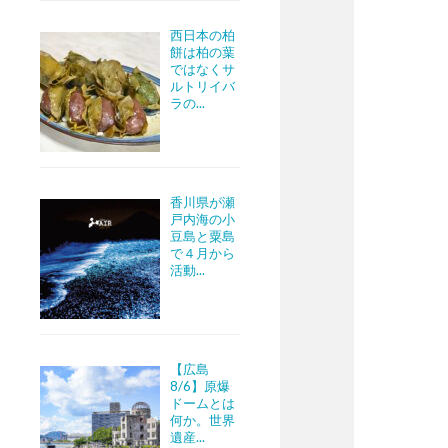
西日本の柏
餅は柏の葉
ではなくサ
ルトリイバ
ラの...
香川県が瀬
戸内海の小
豆島と粟島
で４月から
活動...
【広島
8/6】原爆
ドームとは
何か。世界
遺産...