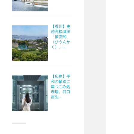
【香川】史
跡高松城跡
「披雲閣
（ひうんか
く）」...
【広島】平
和の軸線に
建つごみ処
理場。谷口
吉生...