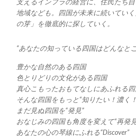
支えるインフラの経営に、住民たち自
地域なども。四国が未来に続いていく
の芽」を徹底的に探していく。
“あなたの知っている四国はどんなとこ
豊かな自然のある四国
色とりどりの文化がある四国
真心こもったおもてなしにあふれる四
そんな四国をもっと“知りたい！濃く！
まだ見ぬ四国を“発見”
おなじみの四国も角度を変えて“再発見
あなたの心の琴線にふれる“Discover”