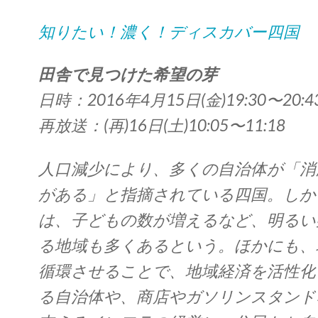
知りたい！濃く！ディスカバー四国
田舎で見つけた希望の芽
日時：2016年4月15日(金)19:30〜20:4
再放送：(再)16日(土)10:05〜11:18
人口減少により、多くの自治体が「消
がある」と指摘されている四国。しか
は、子どもの数が増えるなど、明るい
る地域も多くあるという。ほかにも、
循環させることで、地域経済を活性化
る自治体や、商店やガソリンスタンド