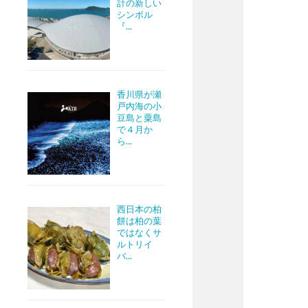
計の新しい
シンボル
『...
香川県が瀬
戸内海の小
豆島と粟島
で４月か
ら...
西日本の柏
餅は柏の葉
ではなくサ
ルトリイ
バ...