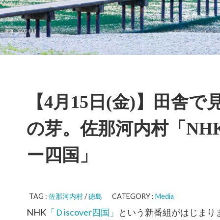
【4月15日(金)】田舎
の芽。佐那河内村「NH
ー四国」
TAG :
佐那河内村
/
徳島
CATEGORY :
Media
NHK
「Ｄiscover四国」
という新番組がはじまり