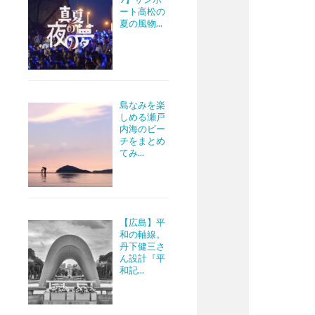
ート高松の
夏の風物...
島なみを楽
しめる瀬戸
内海のビー
チをまとめ
てみ...
【広島】平
和の軸線。
丹下健三さ
ん設計『平
和記...