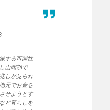
3
滅する可能性
し山間部で
兆しが見られ
地元でお金を
させようとす
など暮らしを