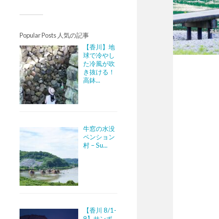
Popular Posts 人気の記事
【香川】地
球で冷やし
た冷風が吹
き抜ける！
高鉢...
牛窓の水没
ペンション
村 – Su...
【香川 8/1-
9】サンポ