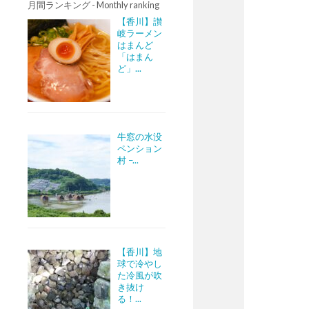
月間ランキング - Monthly ranking
【香川】讃
岐ラーメン
はまんど
「はまん
ど」...
牛窓の水没
ペンション
村 –...
【香川】地
球で冷やし
た冷風が吹
き抜け
る！...