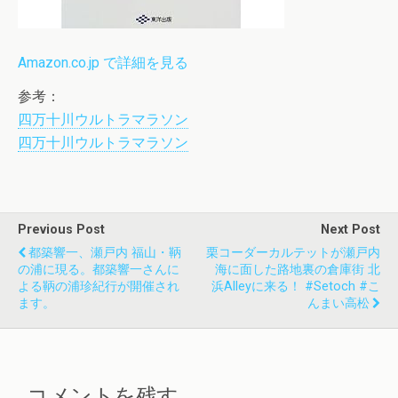
Amazon.co.jp で詳細を見る
参考：
四万十川ウルトラマラソン
四万十川ウルトラマラソン
Previous Post
Next Post
都築響一、瀬戸内 福山・鞆
栗コーダーカルテットが瀬戸内
の浦に現る。都築響一さんに
海に面した路地裏の倉庫街 北
よる鞆の浦珍紀行が開催され
浜alleyに来る！ #setoch #こ
ます。
んまい高松
コメントを残す