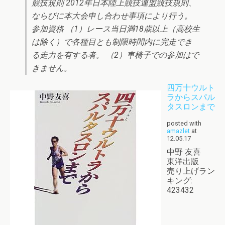
競技規則 2012年日本陸上競技連盟競技規則、
ならびに本大会申し合わせ事項により行う。
参加資格 （1）レース当日満18歳以上（高校生
は除く）で各種目とも制限時間内に完走でき
る走力を有する者。 （2）車椅子での参加はで
きません。
四万十ウルト
ラからスパル
タスロンまで
posted with
amazlet
at
12.05.17
中野 友喜
東洋出版
売り上げラン
キング:
423432