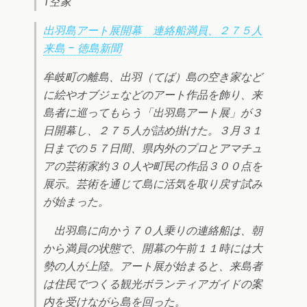
1空家
出羽島アート展開幕 連絡船満員、２７５人
来島 – 徳島新聞
牟岐町の離島、出羽（てば）島の空き家など
に絵やオブジェなどのアート作品を飾り、来
島者に巡ってもらう「出羽島アート展」が３
日開幕し、２７５人が詰め掛けた。３月３１
日までの５７日間、県内外のプロとアマチュ
アの芸術家約３０人や町民の作品３００点を
展示。芸術を通じて島に活気を取り戻す試み
が始まった。
出羽島に向かう７０人乗りの連絡船は、朝
から満員の状態で、開幕の午前１１時には大
勢の人が上陸。アート展が始まると、来島者
は住民でつくる観光ボランティアガイドの案
内を受けながら島を回った。