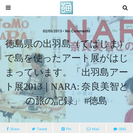
02/05/2013 • No Comments
徳島県の出羽島（てばじま）
で島を使ったアート展がはじ
まっています。「出羽島アー
ト展2013｜NARA: 奈良美智と
の旅の記録」 #徳島
Share
Tweet
Pin
Mail
SMS