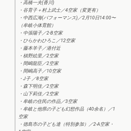
・高橋一夫(香川)
・谷育子＋村上武士／4空家（変更有）
・中西広海(パフォーマンス)／2月10日14:00〜
（牟岐小体育館）
・中張陽子／2-B空家
・ひらかわひろこ／12空家
・藤本羊子／港付近
・槙野絵里／2空家
・間嶋龍臣／2空家
・間嶋高子／10空家
・J子 ／8空家
・森下明佳／2空家
・山下莉佳／2空家
・牟岐の住民の作品／3空家
・牟岐と他県の子ども幻想作品（40余名）／1
空家
・徳島市の子ども達（特別参加）／2-A空家・