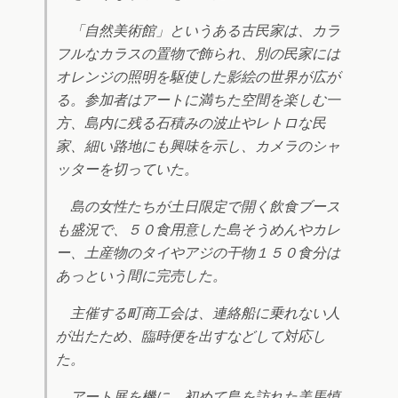
「自然美術館」というある古民家は、カラ
フルなカラスの置物で飾られ、別の民家には
オレンジの照明を駆使した影絵の世界が広が
る。参加者はアートに満ちた空間を楽しむ一
方、島内に残る石積みの波止やレトロな民
家、細い路地にも興味を示し、カメラのシャ
ッターを切っていた。
島の女性たちが土日限定で開く飲食ブース
も盛況で、５０食用意した島そうめんやカレ
ー、土産物のタイやアジの干物１５０食分は
あっという間に完売した。
主催する町商工会は、連絡船に乗れない人
が出たため、臨時便を出すなどして対応し
た。
アート展を機に、初めて島を訪れた美馬慎