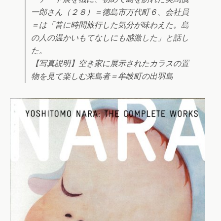
一郎さん（２８）＝徳島市万代町６、会社員
＝は「昔に時間旅行した気分が味わえた。島
の人の温かいもてなしにも感激した」と話し
た。
【写真説明】空き家に展示されたカラスの置
物を見て楽しむ来島者＝牟岐町の出羽島