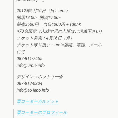
2012年6月10日（日）umie
開場18:00~ 開演19:00~
前売3500円 当日4000円＋1drink
※70名限定（未就学児の入場はご遠慮下さい）
チケット発売：4月16日（月）
チケット取り扱い：umie店頭、電話、メール
にて
087-811-7455
info@umie.info
デザインラボラトリー蒼
087-813-0204
info@ao-labo.info
栗コーダーカルテット
栗コーダーのプロフィール