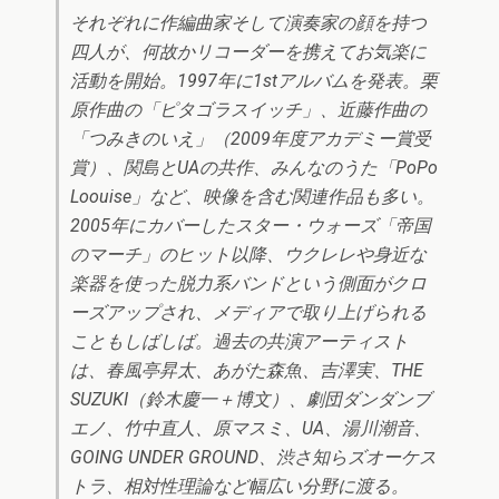
それぞれに作編曲家そして演奏家の顔を持つ
四人が、何故かリコーダーを携えてお気楽に
活動を開始。1997年に1stアルバムを発表。栗
原作曲の「ピタゴラスイッチ」、近藤作曲の
「つみきのいえ」（2009年度アカデミー賞受
賞）、関島とUAの共作、みんなのうた「PoPo
Loouise」など、映像を含む関連作品も多い。
2005年にカバーしたスター・ウォーズ「帝国
のマーチ」のヒット以降、ウクレレや身近な
楽器を使った脱力系バンドという側面がクロ
ーズアップされ、メディアで取り上げられる
こともしばしば。過去の共演アーティスト
は、春風亭昇太、あがた森魚、吉澤実、THE
SUZUKI（鈴木慶一＋博文）、劇団ダンダンブ
エノ、竹中直人、原マスミ、UA、湯川潮音、
GOING UNDER GROUND、渋さ知らズオーケス
トラ、相対性理論など幅広い分野に渡る。