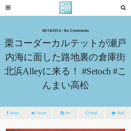
05/18/2012 • No Comments
栗コーダーカルテットが瀬戸
内海に面した路地裏の倉庫街
北浜alleyに来る！ #setoch #こ
んまい高松
Share
Tweet
Pin
Mail
SMS