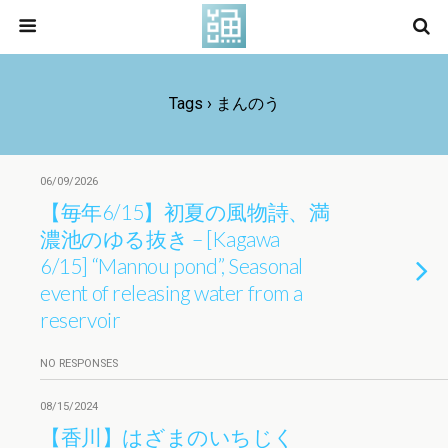
Tags › まんのう
06/09/2026
【毎年6/15】初夏の風物詩、満
濃池のゆる抜き – [Kagawa
6/15] “Mannou pond”, Seasonal
event of releasing water from a
reservoir
NO RESPONSES
08/15/2024
【香川】はざまのいちじく