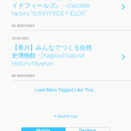
イドフィールズ』 – chocolate
factory “SUNNYSIDE FIELDS”
NO RESPONSES
10/04/2022
【香川】みんなでつくる自然
史博物館 – [Kagawa] Natural
History Museum
NO RESPONSES
Load More Tagged Like This…
Back to top
Mobile
Desktop