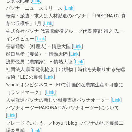
し景観配慮 [
Link
]
パソナ ニュースリリース [
Link
]
転職・派遣・求人は人材派遣のパソナ | 『PASONA O2 真
冬の収穫祭』1月 [
Link
]
株式会社パソナ 代表取締役グループ代表 南部 靖之 氏 –
インタビュー [
Link
]
笹森通彰 (料理人) – 情熱大陸 [
Link
]
樋口昌孝（農業） – 情熱大陸 [
Link
]
浅野悦男（農業家） – 情熱大陸 [
Link
]
社団法人 農業電化協会｜出版物｜時代を先取りする先端
技術『LEDの農業 [
Link
]
Yahoo!オンビジネス – LEDで計画的な農業生産を可能に
［ランドマーク］ [
Link
]
人材派遣パソナの新しい就農支援パソナオーツー [
Link
]
パソナオーツーPASONA O2(パソナオーツー)について
[
Link
]
ブレードでいこう。／hoya_t blog | パソナの地下農業工
場を見学。 [
Link
]