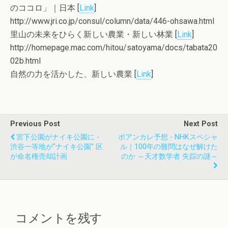
のココロ」｜日本 [
Link
]
http://www.jri.co.jp/consul/column/data/446-ohsawa.html
里山の未来をひらく新しい農業・新しい林業 [
Link
]
http://homepage.mac.com/hitou/satoyama/docs/tabata20
02b.html
自然の力を活かした、新しい農業 [
Link
]
Previous Post
Next Post
宮下公園がナイキ公園に -
ポアンカレ予想 - NHKスペシャ
渋谷一等地が"ナイキ公園" 区
ル｜100年の難問はなぜ解けた
が命名権売却計画
のか ～天才数学者 失踪の謎～
コメントを残す