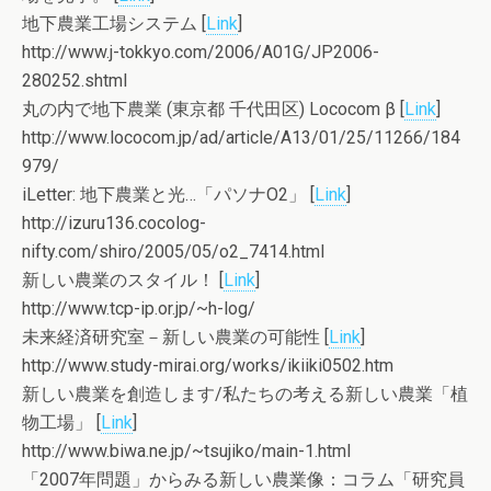
地下農業工場システム [
Link
]
http://www.j-tokkyo.com/2006/A01G/JP2006-
280252.shtml
丸の内で地下農業 (東京都 千代田区) Lococom β [
Link
]
http://www.lococom.jp/ad/article/A13/01/25/11266/184
979/
iLetter: 地下農業と光…「パソナO2」 [
Link
]
http://izuru136.cocolog-
nifty.com/shiro/2005/05/o2_7414.html
新しい農業のスタイル！ [
Link
]
http://www.tcp-ip.or.jp/~h-log/
未来経済研究室－新しい農業の可能性 [
Link
]
http://www.study-mirai.org/works/ikiiki0502.htm
新しい農業を創造します/私たちの考える新しい農業「植
物工場」 [
Link
]
http://www.biwa.ne.jp/~tsujiko/main-1.html
「2007年問題」からみる新しい農業像：コラム「研究員