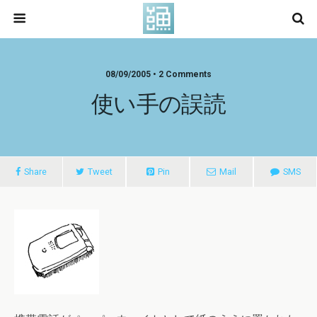
08/09/2005 • 2 Comments
使い手の誤読
Share
Tweet
Pin
Mail
SMS