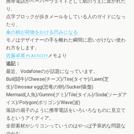
携帯電話がペーパーウェイトとして紙のうえに置かれた
り、
点字ブロックが歩きメールをしている人のガイドになっ
たり、
傘の柄が荷物をかける凹みになる
モノはデザイナーの手を離れた瞬間に思いがけない使わ
れ方をします。
佐藤卓展
メモより
PLASTICITY
追記：
最近、Vodafoneのが話題になっています。
Bull(闘牛)/Cheese(チーズ)/Tire(タイヤ)/Lawn(芝
生)/Dinosaur egg(恐竜の卵)/Sucker(吸盤)
Mermaid(人魚)/Gummi(グミ)/Tile(タイル)/Soda(ソーダア
イス)/Polygon(ポリゴン)/Wave(波)
落語の扇子のように携帯電話をいろいろなものに見立て
るというアイディア。
全部素材がシリコンっていうのはやっぱ予算的な問題な
のかな。