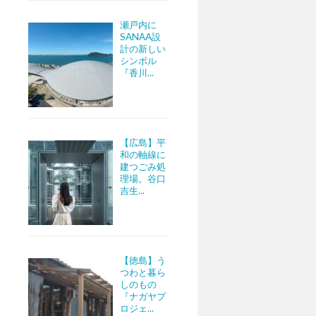
瀬戸内に
SANAA設
計の新しい
シンボル
『香川...
【広島】平
和の軸線に
建つごみ処
理場。谷口
吉生...
【徳島】う
つわと暮ら
しのもの
『ナガヤプ
ロジェ...