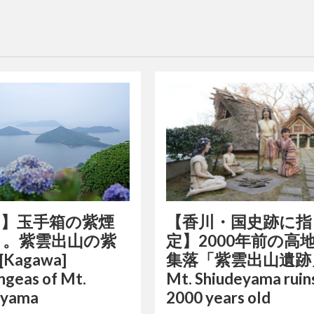
川】玉手箱の紫煙
【香川・国史跡に指
う。紫雲出山の紫
定】2000年前の高
[Kagawa]
集落「紫雲出山遺跡」
geas of Mt.
Mt. Shiudeyama ruin
eyama
2000 years old