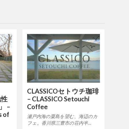
CLASSICOセトウチ珈琲
地性
– CLASSICO Setouchi
 –
Coffee
s of
瀬戸内海の粟島を望む、海辺のカ
フェ。香川県三豊市の荘内半…