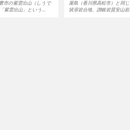
豊市の紫雲出山（しうで
屋島（香川県高松市）と同
「紫雲出山」という…
状溶岩台地、讃岐岩質安山岩