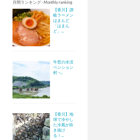
月間ランキング - Monthly ranking
【香川】讃
岐ラーメン
はまんど
「はまん
ど」...
牛窓の水没
ペンション
村 –...
【香川】地
球で冷やし
た冷風が吹
き抜け
る！...