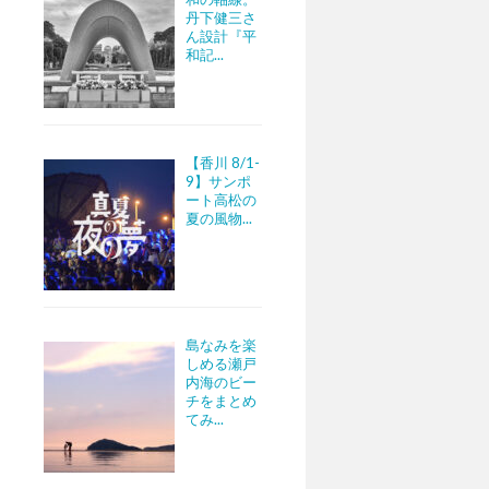
丹下健三さ
ん設計『平
和記...
【香川 8/1-
9】サンポ
ート高松の
夏の風物...
島なみを楽
しめる瀬戸
内海のビー
チをまとめ
てみ...