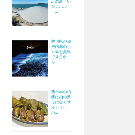
計の新しい
シンボル
『...
香川県が瀬
戸内海の小
豆島と粟島
で４月か
ら...
西日本の柏
餅は柏の葉
ではなくサ
ルトリイ
バ...