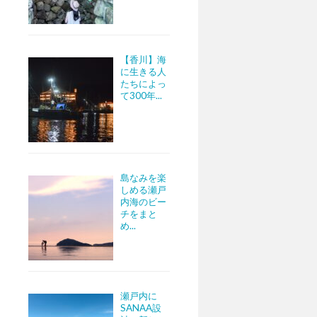
【香川】海
に生きる人
たちによっ
て300年...
島なみを楽
しめる瀬戸
内海のビー
チをまと
め...
瀬戸内に
SANAA設