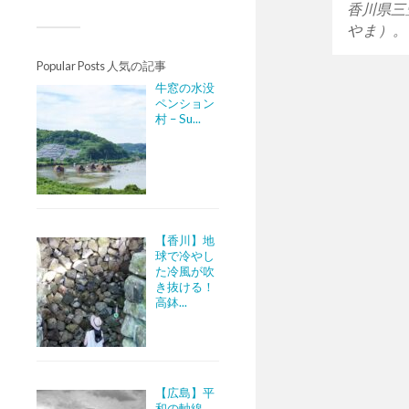
香川県三
やま）。
Popular Posts 人気の記事
牛窓の水没
ペンション
村 – Su...
【香川】地
球で冷やし
た冷風が吹
き抜ける！
高鉢...
【広島】平
和の軸線。