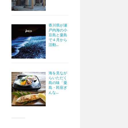
香川県が瀬
戸内海の小
豆島と粟島
で４月から
活動...
海を見なが
らいただく
島の味「粟
島・民宿ぎ
んな...