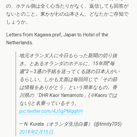
の、ホテル側は全く心当たりがなく、返信しても回答が
ないとのこと。東かがわの山本さん、どなたかご存知で
しょうか。
Letters from Kagawa pref, Japan to Hotel of the
Netherlands.
地元オランダ人に今日もらった新聞の切り抜
き。とあるオランダのホテルに、15年間”毎
週”2～3通の手紙を送ってくる謎の日本人がい
るらしい。しかも文面は毎回同じで「その節
は情報をありがとう」という簡単なもの。香
川県の「DHR Kaor Yamamoto」(※Kaoruでは
ない)と名乗っているそう。
pic.twitter.com/4J5gPMqqhH
— N. Kurata（オランダ生活白書） (@trinity705)
2018年2月15日