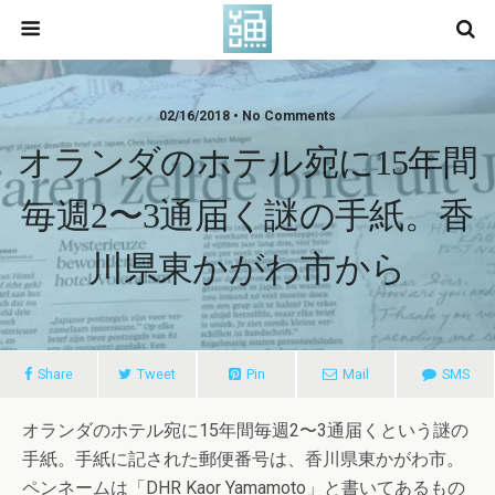
02/16/2018 • No Comments
オランダのホテル宛に15年間
毎週2〜3通届く謎の手紙。香
川県東かがわ市から
Share
Tweet
Pin
Mail
SMS
オランダのホテル宛に15年間毎週2〜3通届くという謎の
手紙。手紙に記された郵便番号は、香川県東かがわ市。
ペンネームは「DHR Kaor Yamamoto」と書いてあるもの