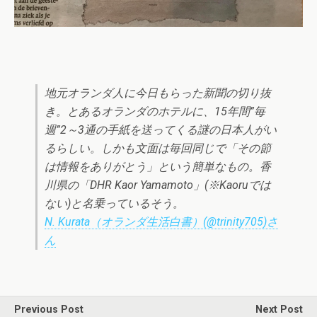
地元オランダ人に今日もらった新聞の切り抜
き。とあるオランダのホテルに、15年間”毎
週”2～3通の手紙を送ってくる謎の日本人がい
るらしい。しかも文面は毎回同じで「その節
は情報をありがとう」という簡単なもの。香
川県の「DHR Kaor Yamamoto」(※Kaoruでは
ない)と名乗っているそう。
N. Kurata（オランダ生活白書）(@trinity705)さ
ん
Previous Post
Next Post