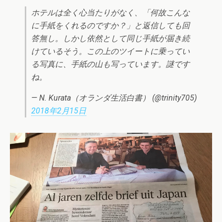
ホテルは全く心当たりがなく、「何故こんな
に手紙をくれるのですか？」と返信しても回
答無し。しかし依然として同じ手紙が届き続
けているそう。この上のツイートに乗ってい
る写真に、手紙の山も写っています。謎です
ね。
— N. Kurata（オランダ生活白書） (@trinity705)
2018年2月15日