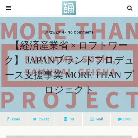
04/25/2014 • No Comments
【経済産業省 × ロフトワー
ク】 JAPANブランドプロデュ
ース支援事業 MORE THAN プ
ロジェクト
Share
Tweet
Pin
Mail
SMS