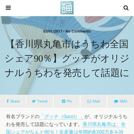
03/01/2017 • No Comments
【香川県丸亀市はうちわ全国
シェア90％】グッチがオリジ
ナルうちわを発売して話題に
Share
Tweet
Pin
Mail
SMS
有名ブランドの
「グッチ（Gucci）」
が、オリジナルうち
わを発売して話題になっています。
香川県丸亀市は、全
国シェアがなんと90％！生産量は年間約8,300万本を誇