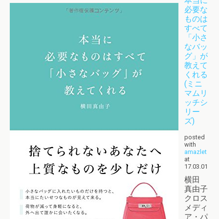
本当に
必要な
ものは
すべて
「小さ
なバッ
グ」が
教えて
くれる
(ミニ
マムリ
ッチシ
リー
ズ)
posted
with
amazlet
at
17.03.01
横田
真由子
クロス
メディ
ア・パ