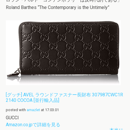
Roland Barthes “The Contemporary is the Untimely”
[グッチ] AVEL ラウンドファスナー長財布 307987CWC1R
2140 COCOA [並行輸入品]
posted with
amazlet
at 17.03.01
GUCCI
Amazon.co.jpで詳細を見る